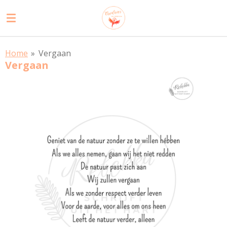
Ga
direct
naar
de
Home
»
Vergaan
hoofdinhoud
Vergaan