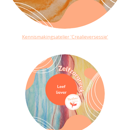
Kennismakingsatelier 'Crealieversessie'