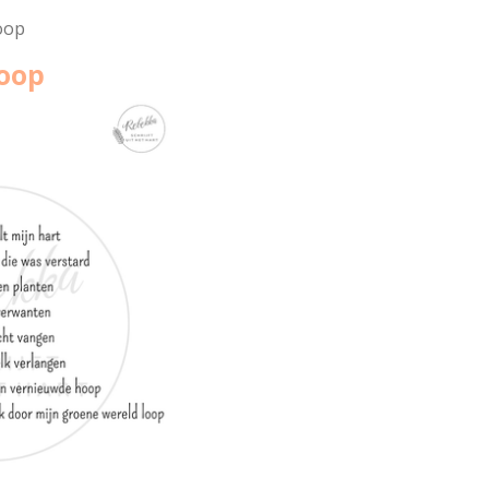
oop
oop