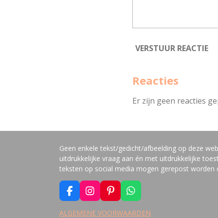
VERSTUUR REACTIE
Reacties
Er zijn geen reacties ge
Geen enkele tekst/gedicht/afbeelding op deze we
uitdrukkelijke vraag aan én met uitdrukkelijke to
teksten op social media mogen gerepost worden op 
F
I
P
W
A
N
I
H
C
S
N
A
ALGEMENE VOORWAARDEN