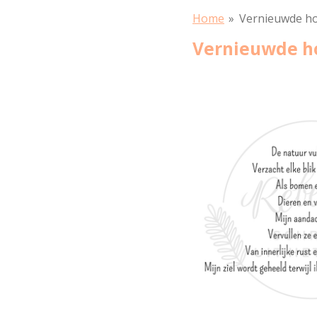
Home
»
Vernieuwde h
Vernieuwde h