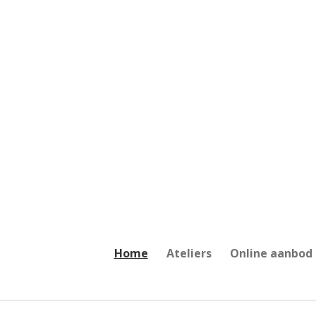
Ga
direct
naar
de
hoofdinhoud
Home
Ateliers
Online aanbod