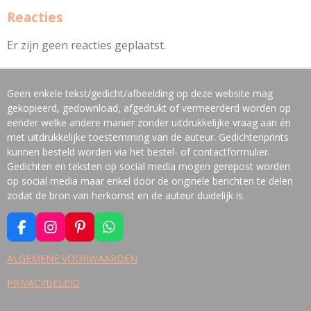
Reacties
Er zijn geen reacties geplaatst.
Geen enkele tekst/gedicht/afbeelding op deze website mag
gekopieerd, gedownload, afgedrukt of vermeerderd worden op
eender welke andere manier zonder uitdrukkelijke vraag aan én
met uitdrukkelijke toestemming van de auteur. Gedichtenprints
kunnen besteld worden via het bestel- of contactformulier.
Gedichten en teksten op social media mogen gerepost worden
op social media maar enkel door de originele berichten te delen
zodat de bron van herkomst en de auteur duidelijk is.
F
I
P
W
A
N
I
H
C
S
N
A
ALGEMENE VOORWAARDEN
E
T
T
T
PRIVACYBELEID
B
A
E
S
O
G
R
A