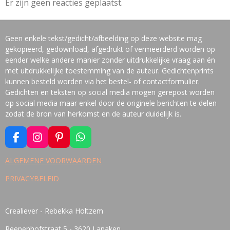
Er zijn geen reacties geplaatst.
Geen enkele tekst/gedicht/afbeelding op deze website mag
gekopieerd, gedownload, afgedrukt of vermeerderd worden op
eender welke andere manier zonder uitdrukkelijke vraag aan én
met uitdrukkelijke toestemming van de auteur. Gedichtenprints
kunnen besteld worden via het bestel- of contactformulier.
Gedichten en teksten op social media mogen gerepost worden
op social media maar enkel door de originele berichten te delen
zodat de bron van herkomst en de auteur duidelijk is.
F
I
P
W
A
N
I
H
C
S
N
A
ALGEMENE VOORWAARDEN
E
T
T
T
PRIVACYBELEID
B
A
E
S
O
G
R
A
O
R
E
P
K
A
S
P
Crealiever - Rebekka Holtzem
M
T
Reepenhofstraat 5 - 3620 Lanaken