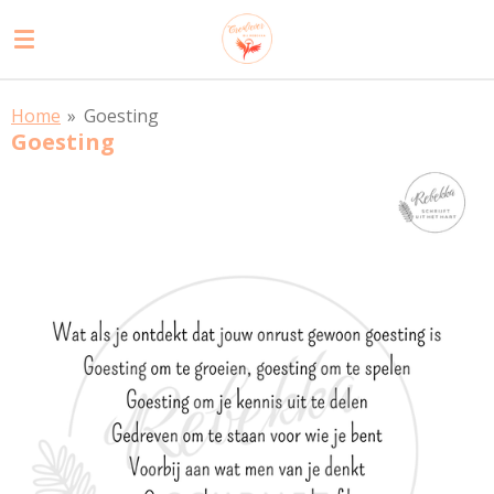
Ga
direct
naar
de
Home
»
Goesting
hoofdinhoud
Goesting