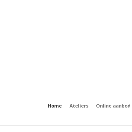
Ga
direct
naar
de
hoofdinhoud
Home
Ateliers
Online aanbod