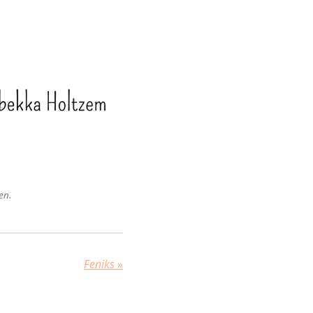
en.
Feniks
»