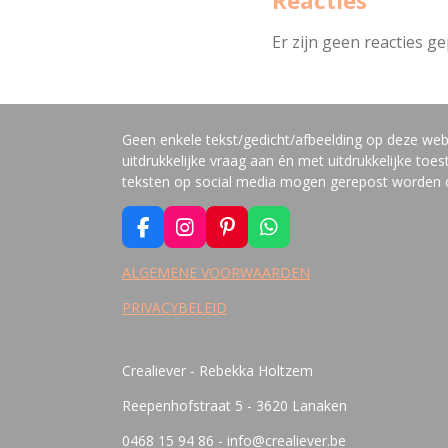
Reacties
Er zijn geen reacties ge
Geen enkele tekst/gedicht/afbeelding op deze we
uitdrukkelijke vraag aan én met uitdrukkelijke to
teksten op social media mogen gerepost worden op 
F
I
P
W
A
N
I
H
C
S
N
A
ALGEMENE VOORWAARDEN
E
T
T
T
PRIVACYBELEID
B
A
E
S
O
G
R
A
O
R
E
P
K
A
S
P
Crealiever - Rebekka Holtzem
M
T
Reepenhofstraat 5 - 3620 Lanaken
0468 15 94 86 - info@crealiever.be