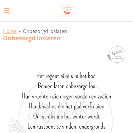
Ga
direct
naar
de
Home
»
Onbezorgd loslaten
hoofdinhoud
Onbezorgd loslaten