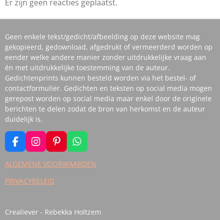
Er zijn geen reacties geplaatst.
Geen enkele tekst/gedicht/afbeelding op deze website mag
gekopieerd, gedownload, afgedrukt of vermeerderd worden op
eender welke andere manier zonder uitdrukkelijke vraag aan
én met uitdrukkelijke toestemming van de auteur.
Gedichtenprints kunnen besteld worden via het bestel- of
contactformulier. Gedichten en teksten op social media mogen
gerepost worden op social media maar enkel door de originele
berichten te delen zodat de bron van herkomst en de auteur
duidelijk is.
F
I
P
W
A
N
I
H
C
S
N
A
ALGEMENE VOORWAARDEN
E
T
T
T
PRIVACYBELEID
B
A
E
S
O
G
R
A
O
R
E
P
K
A
S
P
Crealiever - Rebekka Holtzem
M
T