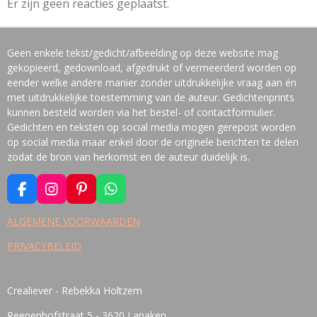
Er zijn geen reacties geplaatst.
Geen enkele tekst/gedicht/afbeelding op deze website mag
gekopieerd, gedownload, afgedrukt of vermeerderd worden op
eender welke andere manier zonder uitdrukkelijke vraag aan én
met uitdrukkelijke toestemming van de auteur. Gedichtenprints
kunnen besteld worden via het bestel- of contactformulier.
Gedichten en teksten op social media mogen gerepost worden
op social media maar enkel door de originele berichten te delen
zodat de bron van herkomst en de auteur duidelijk is.
F
I
P
W
A
N
I
H
C
S
N
A
ALGEMENE VOORWAARDEN
E
T
T
T
PRIVACYBELEID
B
A
E
S
O
G
R
A
O
R
E
P
K
A
S
P
Crealiever - Rebekka Holtzem
M
T
Reepenhofstraat 5 - 3620 Lanaken