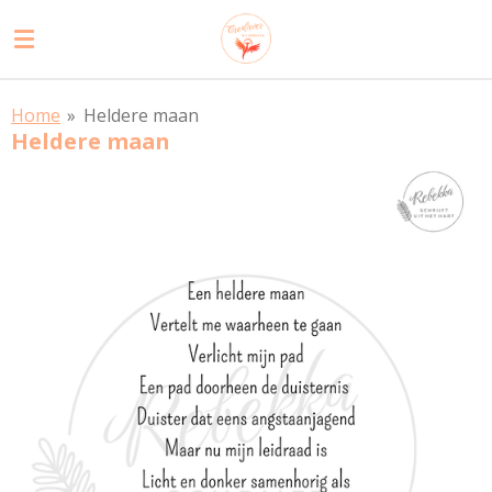
Ga
direct
naar
de
Home
»
Heldere maan
hoofdinhoud
Heldere maan