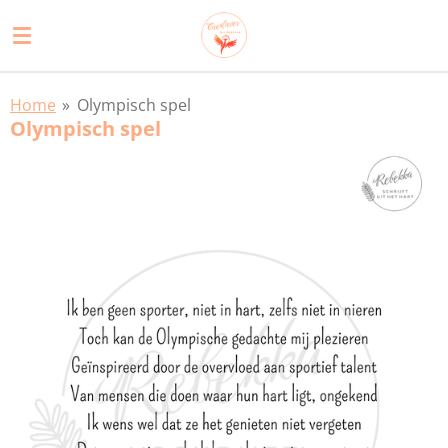
Ga
direct
naar
de
Home
»
Olympisch spel
hoofdinhoud
Olympisch spel