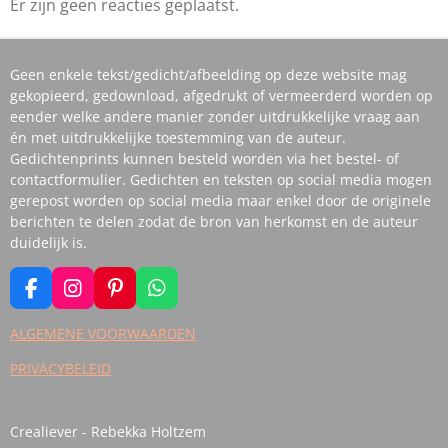
Er zijn geen reacties geplaatst.
Geen enkele tekst/gedicht/afbeelding op deze website mag
gekopieerd, gedownload, afgedrukt of vermeerderd worden op
eender welke andere manier zonder uitdrukkelijke vraag aan
én met uitdrukkelijke toestemming van de auteur.
Gedichtenprints kunnen besteld worden via het bestel- of
contactformulier. Gedichten en teksten op social media mogen
gerepost worden op social media maar enkel door de originele
berichten te delen zodat de bron van herkomst en de auteur
duidelijk is.
F
I
P
W
A
N
I
H
C
S
N
A
ALGEMENE VOORWAARDEN
E
T
T
T
PRIVACYBELEID
B
A
E
S
O
G
R
A
O
R
E
P
K
A
S
P
Crealiever - Rebekka Holtzem
M
T