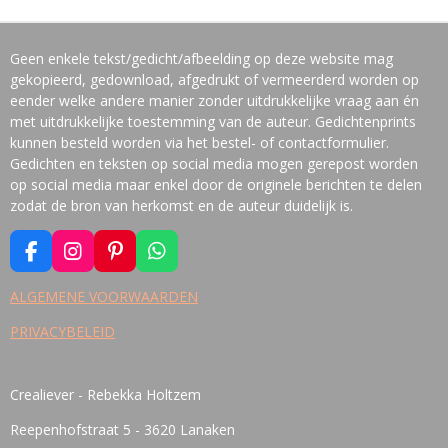
Geen enkele tekst/gedicht/afbeelding op deze website mag
gekopieerd, gedownload, afgedrukt of vermeerderd worden op
eender welke andere manier zonder uitdrukkelijke vraag aan én
met uitdrukkelijke toestemming van de auteur. Gedichtenprints
kunnen besteld worden via het bestel- of contactformulier.
Gedichten en teksten op social media mogen gerepost worden
op social media maar enkel door de originele berichten te delen
zodat de bron van herkomst en de auteur duidelijk is.
F
I
P
W
A
N
I
H
C
S
N
A
ALGEMENE VOORWAARDEN
E
T
T
T
PRIVACYBELEID
B
A
E
S
O
G
R
A
O
R
E
P
K
A
S
P
Crealiever - Rebekka Holtzem
M
T
Reepenhofstraat 5 - 3620 Lanaken