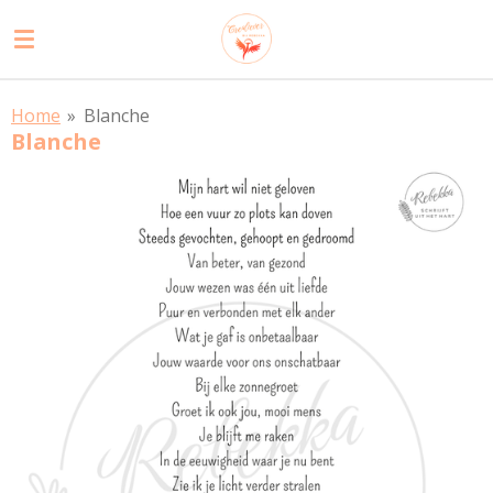
Ga
direct
naar
de
Home
»
Blanche
hoofdinhoud
Blanche