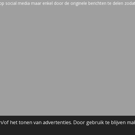
social media maar enkel door de originele berichten te delen zodat 
/of het tonen van advertenties. Door gebruik te blijven ma
ijft uit het hart