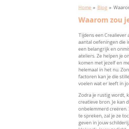
Home
»
Blog
»
Waarom 
Waarom zou je
Tijdens een Crealiever 
aantal oefeningen die i
een belangrijk en onmi
ateliers. Ze helpen je 
komen met jezelf en met
helemaal in het nu. Zon
factoren kan je die still
voelen wat er leeft in jo
Zodra je rustig wordt, 
creatieve bron. Je kan d
onbelemmerd creëren.
te spreken, zal je ze t
geven in jouw schilderi