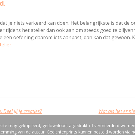
d.
 dat je niets verkeerd kan doen. Het belangrijkste is dat de
 er tijdens het atelier dan ook aan om steeds goed te blijven
 je een oefening daarom iets aanpast, dan kan dat gewoon. 
telier
.
 Deel jij je creaties?
Wat als het er niet
bsite mag gekopieerd, gedownload, afgedrukt of vermeerderd worde
estemming van de auteur. Gedichtenprints kunnen besteld worden via he