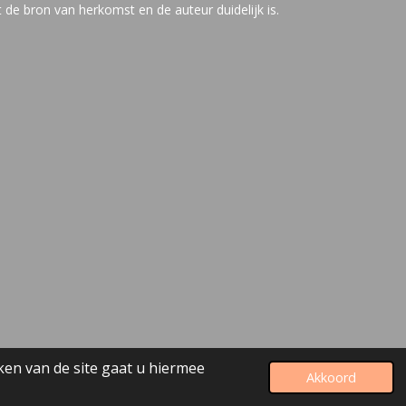
de bron van herkomst en de auteur duidelijk is.
ken van de site gaat u hiermee
Powered by
JouwWeb
Akkoord