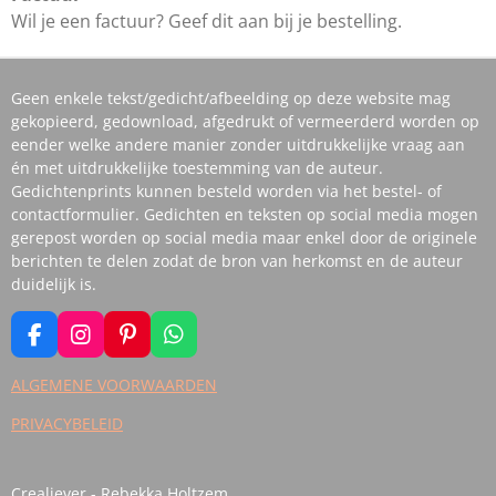
Wil je een factuur? Geef dit aan bij je bestelling.
Geen enkele tekst/gedicht/afbeelding op deze website mag
gekopieerd, gedownload, afgedrukt of vermeerderd worden op
eender welke andere manier zonder uitdrukkelijke vraag aan
én met uitdrukkelijke toestemming van de auteur.
Gedichtenprints kunnen besteld worden via het bestel- of
contactformulier. Gedichten en teksten op social media mogen
gerepost worden op social media maar enkel door de originele
berichten te delen zodat de bron van herkomst en de auteur
duidelijk is.
F
I
P
W
A
N
I
H
C
S
N
A
ALGEMENE VOORWAARDEN
E
T
T
T
PRIVACYBELEID
B
A
E
S
O
G
R
A
O
R
E
P
K
A
S
P
Crealiever - Rebekka Holtzem